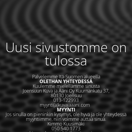
Uusi sivustomme on
tulossa
Palvelemme Itä-Suomen alueella
OLETHAN YHTEYDESSÄ
Kuulemme mielellämme sinusta
Joensuun Kuva ja Ääni Oy Kuurnankatu 37,
80130 Joensuu
013-122993
myynti(a)kuvajaaani.com
MYYNTI
Jos sinulla on pieninkin kysymys, ole hyvä ja ole yhteydessä
myyntiimme, niin voimme auttaa sinua.
Kimmo Kuusimäki
050 540 1773